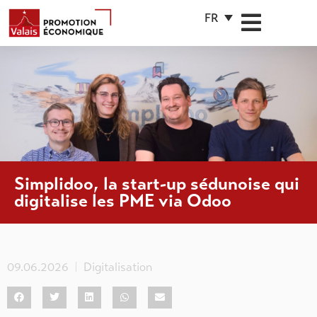
FR
Simplidoo, la start-up sédunoise qui
digitalise les PME via Odoo
09.06.2026
Digitalisation