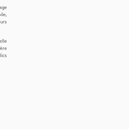
tage
ile,
eurs
elle
ère
lics