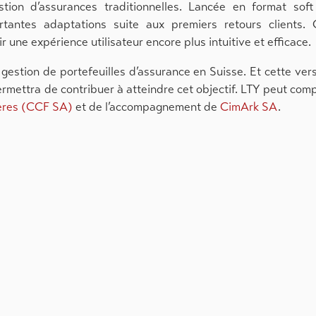
tion d’assurances traditionnelles. Lancée en format soft
ortantes adaptations suite aux premiers retours clients.
 une expérience utilisateur encore plus intuitive et efficace.
estion de portefeuilles d’assurance en Suisse. Et cette ver
ermettra de contribuer à atteindre cet objectif. LTY peut com
ères (CCF SA)
et de l’accompagnement de
CimArk SA
.
rie
16.07.26
Digitalisation