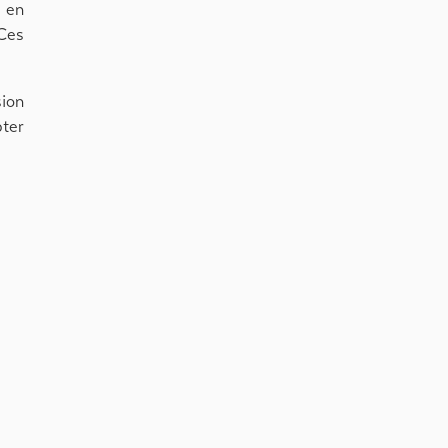
 en
 Ces
sion
pter