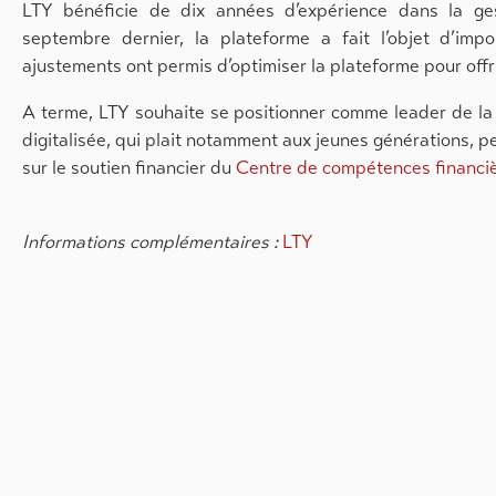
LTY bénéficie de dix années d’expérience dans la ges
septembre dernier, la plateforme a fait l’objet d’imp
ajustements ont permis d’optimiser la plateforme pour offrir
A terme, LTY souhaite se positionner comme leader de la g
digitalisée, qui plait notamment aux jeunes générations, p
sur le soutien financier du
Centre de compétences financi
Informations complémentaires :
LTY
Dans le même domaine
28.07.26
Finance
21.07.26
Indust