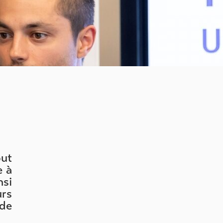
but
e à
nsi
urs
 de