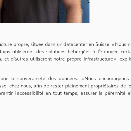
ructure propre, située dans un datacenter en Suisse. « Nous 
ins utiliseront des solutions hébergées à l’étranger, cert
 et d’autres utiliseront notre propre infrastructure », expl
 pour la souveraineté des données. « Nous encourageons 
se, chez nous, afin de rester pleinement propriétaires de l
antir l’accessibilité en tout temps, assurer la pérennité e
ns les processus de l’entreprise, mais avec une approche mesu