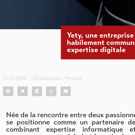
Yety, une entreprise
habilement communi
expertise digitale
15.01.2026
Digitalisation
,
Portrait
Née de la rencontre entre deux passionné
se positionne comme un partenaire de
combinant expertise informatique e