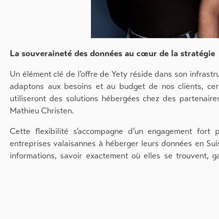
La souveraineté des données au cœur de la stratégie
Un élément clé de l’offre de Yety réside dans son infrast
adaptons aux besoins et au budget de nos clients, certa
utiliseront des solutions hébergées chez des partenaires,
Mathieu Christen.
Cette flexibilité s’accompagne d’un engagement fort
entreprises valaisannes à héberger leurs données en Suis
informations, savoir exactement où elles se trouvent, gar
sécurité de leur entreprise », précise-t-il.
L’IA comme amplificateur de compétences
L’intelligence artificielle occupe une place croissante da