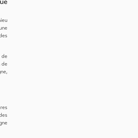
que
ieu
 une
 des
e de
n de
gne,
ares
ndes
igne