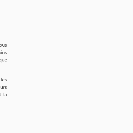
nous
ains
ique
les
eurs
t la
rée.