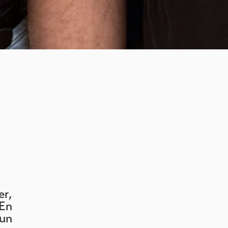
er,
 En
un