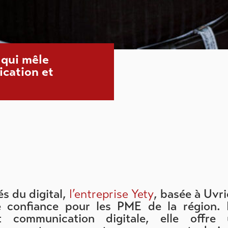
 qui mêle
cation et
s du digital,
l’entreprise Yety
, basée à Uvri
 confiance pour les PME de la région.
t communication digitale, elle offre 