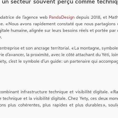
 un secteur souvent perçu comme techni
ondatrice de l’agence web
PandaDesign
depuis 2018, et Math
ence. « Nous avons rapidement constaté que nous partagions
gitale humaine, alignée sur leurs besoins réels et portée par
.
l’entreprise et son ancrage territorial. « La montagne, symbol
nvie d’avancer, la proximité, avec le côté attachant du Yéti, loi
« Yety, c’est le symbole d’un guide : un partenaire qui accompa
mbinant infrastructure technique et visibilité digitale. « R
ure technique et la visibilité digitale. Chez Yety, ces deux mo
ons plus cohérentes, plus rapides et plus durables », soul