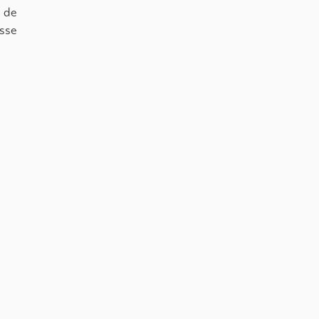
n de
sse